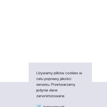
Używamy plików cookies w
celu poprawy jakości
serwisu. Przetwarzamy
jedynie dane
STRONA GŁÓWNA
zanonimizowane.
PARKI WIATROWE
ODPOWIEDZIALNOŚĆ