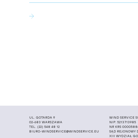
Archiwum
Taryfa
UL. GOTARDA 9
WIND SERVICE SP
02-683 WARSZAWA
NIP: 5213713985
TEL. (22) 548 48 12
NR KRS 0000588
BIURO-WINDSERVICE@WINDSERVICE.EU
SĄD REJONOWY 
XIII WYDZIAŁ 