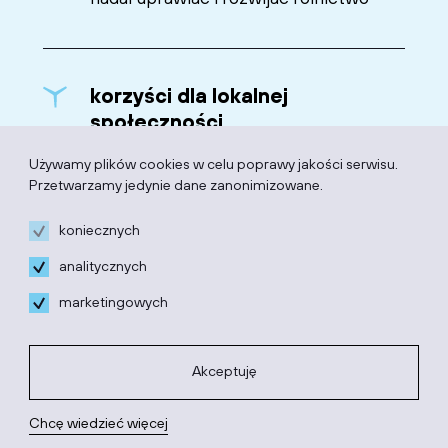
korzyści dla lokalnej
społeczności
rozwój sektora energetyki wiatrowej to
Używamy plików cookies w celu poprawy jakości serwisu.
Przetwarzamy jedynie dane zanonimizowane.
także nowe miejsca pracy dla lokalnej
społeczności
koniecznych
analitycznych
marketingowych
rozwój regionu
podatki opłacane do gmin przyczyniają
Akceptuję
się do szybszego rozwoju nie tylko
infrastruktury gminy, ale także kultury i
Chcę wiedzieć więcej
edukacji dzieci i młodzieży